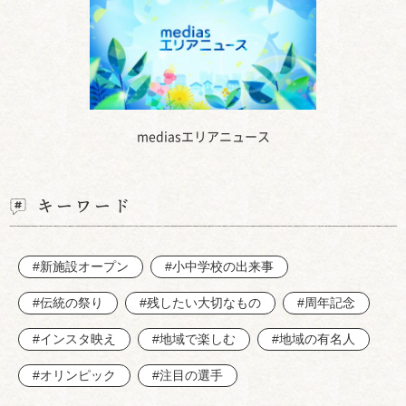
mediasエリアニュース
キーワード
#新施設オープン
#小中学校の出来事
#伝統の祭り
#残したい大切なもの
#周年記念
#インスタ映え
#地域で楽しむ
#地域の有名人
#オリンピック
#注目の選手