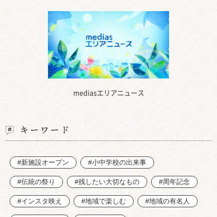
mediasエリアニュース
キーワード
#新施設オープン
#小中学校の出来事
#伝統の祭り
#残したい大切なもの
#周年記念
#インスタ映え
#地域で楽しむ
#地域の有名人