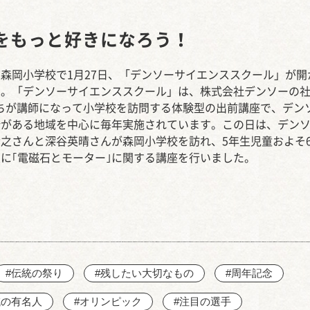
西知多産業道路 大田
をもっと好きになろう！
森岡小学校で1月27日、「デンソーサイエンススクール」が開
た。「デンソーサイエンススクール」は、株式会社デンソーの
たちが講師になって小学校を訪問する体験型の出前講座で、デン
所がある地域を中心に毎年実施されています。この日は、デン
之さんと深谷英晴さんが森岡小学校を訪れ、5年生児童およそ6
に｢電磁石とモーター｣に関する講座を行いました。
#伝統の祭り
#残したい大切なもの
#周年記念
域の有名人
#オリンピック
#注目の選手