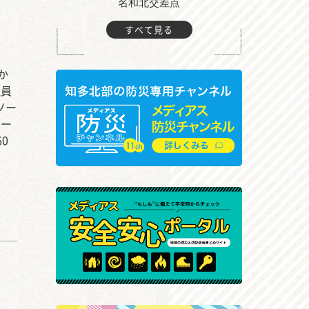
町付近
名和北交差点
すべて見る
か
社員
ソー
ソー
0