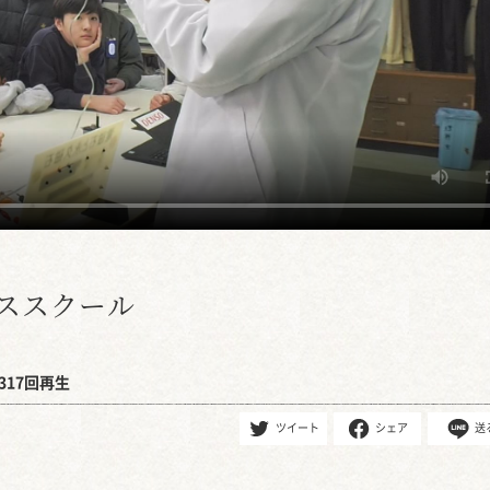
ススクール
317回再生
ツイート
シェア
送