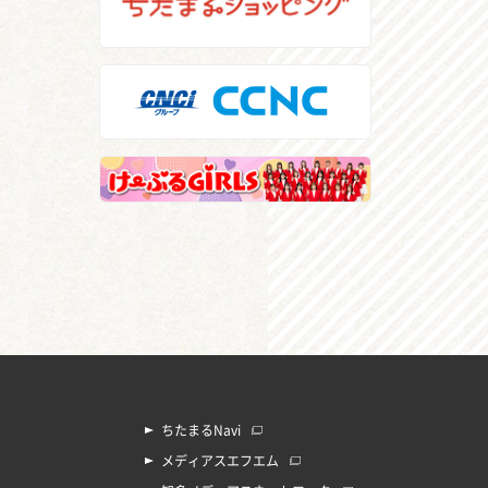
ちたまるNavi
メディアスエフエム