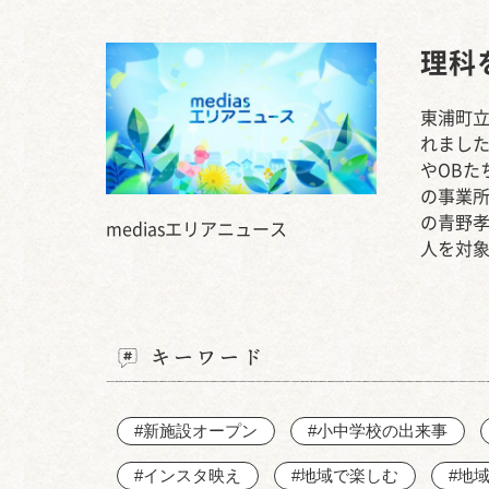
理科
東浦町立
れまし
やOB
の事業
の青野孝
mediasエリアニュース
人を対象
キーワード
#新施設オープン
#小中学校の出来事
#インスタ映え
#地域で楽しむ
#地