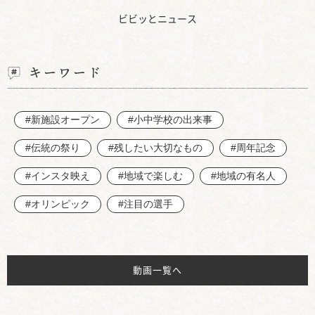
ビビッとニュース
キーワード
#新施設オープン
#小中学校の出来事
#伝統の祭り
#残したい大切なもの
#周年記念
#インスタ映え
#地域で楽しむ
#地域の有名人
#オリンピック
#注目の選手
動画一覧へ