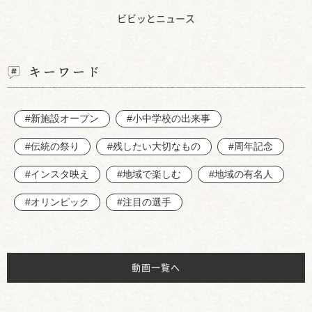
ビビッとニュース
キーワード
#新施設オープン
#小中学校の出来事
#伝統の祭り
#残したい大切なもの
#周年記念
#インスタ映え
#地域で楽しむ
#地域の有名人
#オリンピック
#注目の選手
動画一覧へ