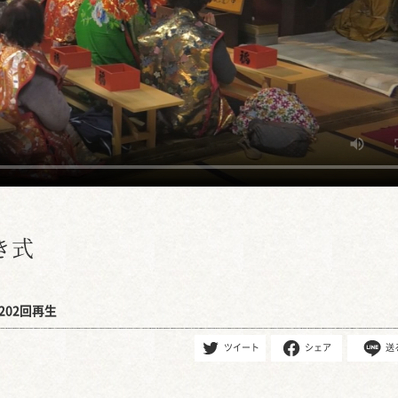
き式
202回再生
ツイート
シェア
送