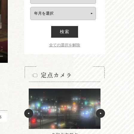
検索
全ての選択を解除
定点カメラ
る