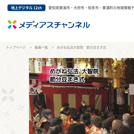
地上デジタル 12ch
愛知県東海市・大府市・知多市・東浦町の地域情報
トップページ
動画一覧
めがね弘法大智院 節分豆まき式