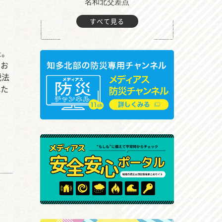
町付近
名和北交差点
すべて見る
た。
、お
説法
れた