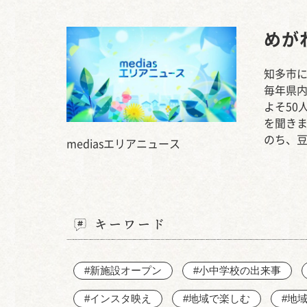
めが
知多市に
毎年県
よそ50
を聞き
のち、
mediasエリアニュース
キーワード
#新施設オープン
#小中学校の出来事
#インスタ映え
#地域で楽しむ
#地