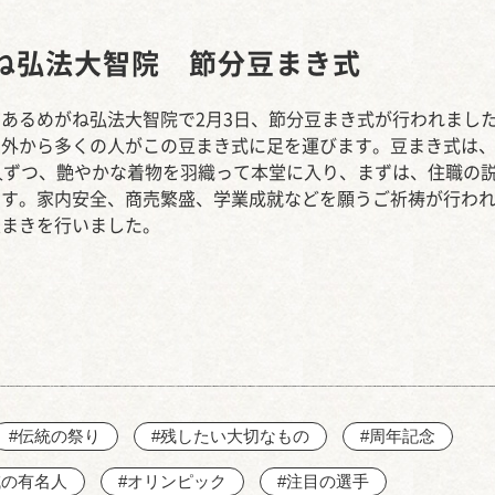
西知多産業道路 大田
ね弘法大智院 節分豆まき式
あるめがね弘法大智院で2月3日、節分豆まき式が行われまし
内外から多くの人がこの豆まき式に足を運びます。豆まき式は
人ずつ、艶やかな着物を羽織って本堂に入り、まずは、住職の
ます。家内安全、商売繁盛、学業成就などを願うご祈祷が行わ
豆まきを行いました。
#伝統の祭り
#残したい大切なもの
#周年記念
域の有名人
#オリンピック
#注目の選手