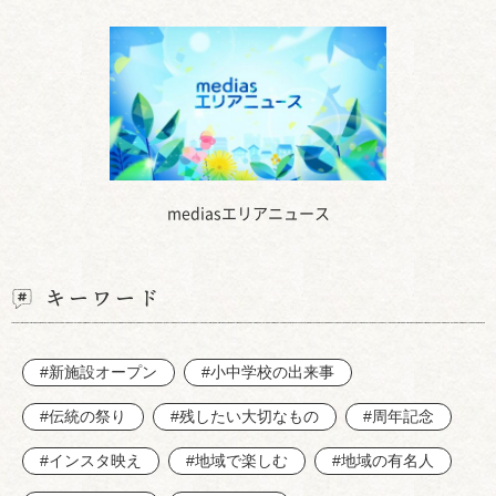
mediasエリアニュース
キーワード
#新施設オープン
#小中学校の出来事
#伝統の祭り
#残したい大切なもの
#周年記念
#インスタ映え
#地域で楽しむ
#地域の有名人