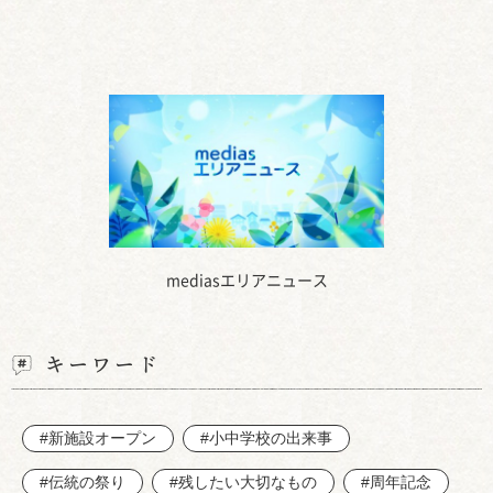
mediasエリアニュース
キーワード
#新施設オープン
#小中学校の出来事
#伝統の祭り
#残したい大切なもの
#周年記念