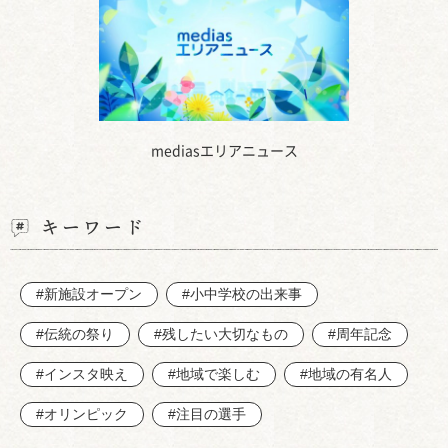
mediasエリアニュース
キーワード
#新施設オープン
#小中学校の出来事
#伝統の祭り
#残したい大切なもの
#周年記念
#インスタ映え
#地域で楽しむ
#地域の有名人
#オリンピック
#注目の選手