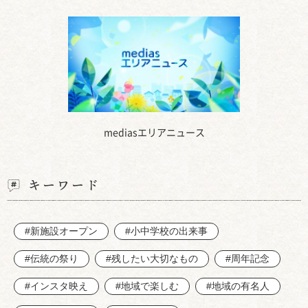
mediasエリアニュース
キーワード
#新施設オープン
#小中学校の出来事
#伝統の祭り
#残したい大切なもの
#周年記念
#インスタ映え
#地域で楽しむ
#地域の有名人