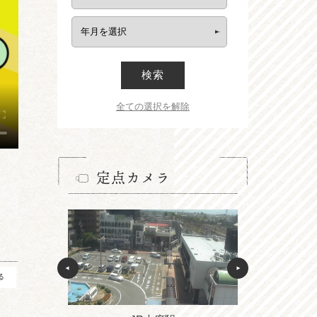
検索
全ての選択を解除
定点カメラ
る