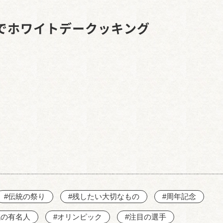
名鉄太田川駅
でホワイトデークッキング
#伝統の祭り
#残したい大切なもの
#周年記念
域の有名人
#オリンピック
#注目の選手