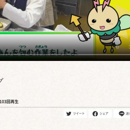
グ
103回再生
ツイート
シェア
送