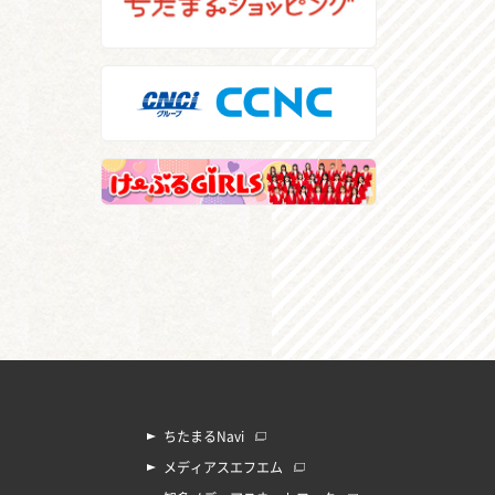
ちたまるNavi
メディアスエフエム