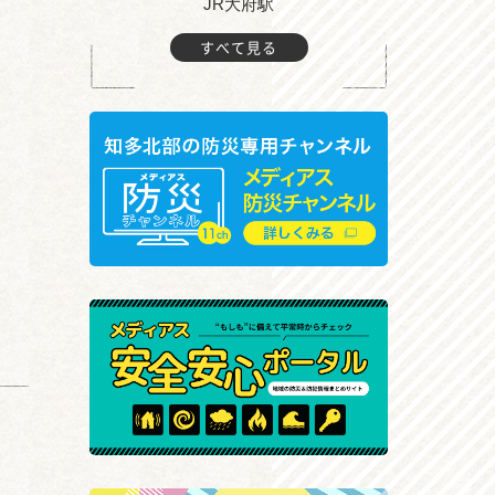
JR大府駅
大
すべて見る