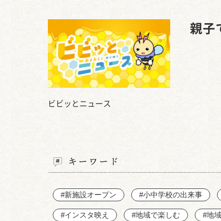
親子
ビビッとニュース
キーワード
#新施設オープン
#小中学校の出来事
#インスタ映え
#地域で楽しむ
#地