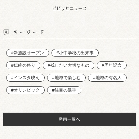
ビビッとニュース
キーワード
#新施設オープン
#小中学校の出来事
#伝統の祭り
#残したい大切なもの
#周年記念
#インスタ映え
#地域で楽しむ
#地域の有名人
#オリンピック
#注目の選手
動画一覧へ