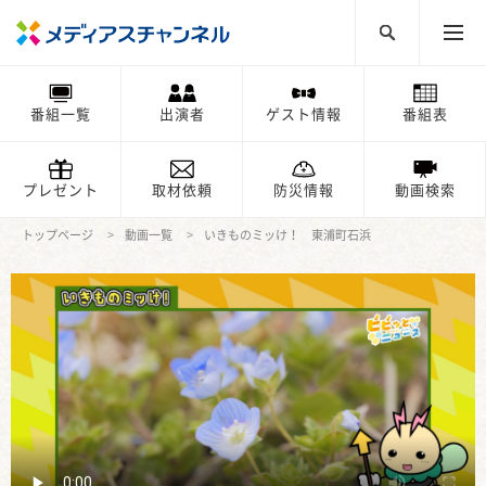
番組一覧
出演者
ゲスト情報
番組表
プレゼント
取材依頼
防災情報
動画検索
トップページ
動画一覧
いきものミッけ！ 東浦町石浜