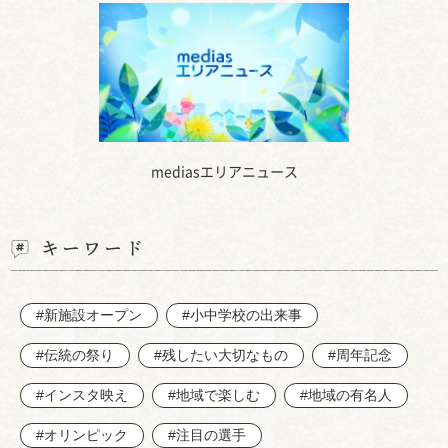
mediasエリアニュース
キーワード
#新施設オープン
#小中学校の出来事
#伝統の祭り
#残したい大切なもの
#周年記念
#インスタ映え
#地域で楽しむ
#地域の有名人
#オリンピック
#注目の選手