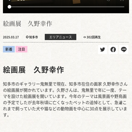
絵画展 久野幸作
エリアニュース
2025.03.17
知多市
302回再生
新着
注目
絵画展 久野幸作
知多市のギャラリー鬼無里で現在、知多市在住の画家 久野幸作さん
の絵画展が開かれています。久野さんは、鬼無里で年に一度、テー
マを設けた絵画展を開いています。今年のテーマは風景画や野鳥画
の予定でしたが去年秋頃に亡くなったペットの追悼として、急遽こ
れまで飼っていた犬や猫などの動物画を中心に30点を展示していま
す。