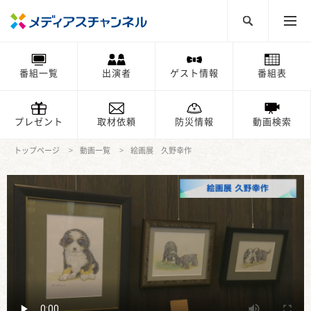
番組一覧
出演者
ゲスト情報
番組表
プレゼント
取材依頼
防災情報
動画検索
トップページ
動画一覧
絵画展 久野幸作