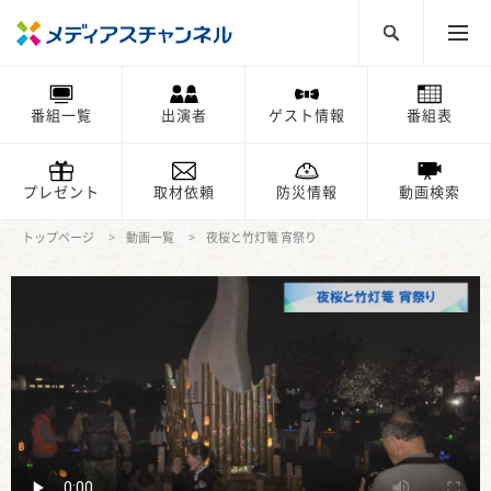
番組一覧
出演者
ゲスト情報
番組表
プレゼント
取材依頼
防災情報
動画検索
トップページ
動画一覧
夜桜と竹灯篭 宵祭り