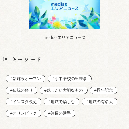
mediasエリアニュース
キーワード
#新施設オープン
#小中学校の出来事
#伝統の祭り
#残したい大切なもの
#周年記念
#インスタ映え
#地域で楽しむ
#地域の有名人
#オリンピック
#注目の選手