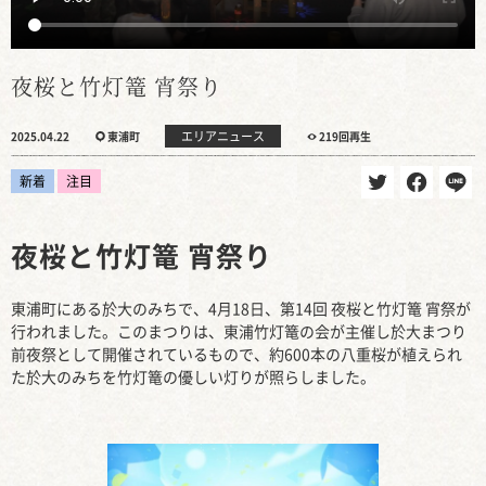
夜桜と竹灯篭 宵祭り
エリアニュース
2025.04.22
東浦町
219回再生
新着
注目
夜桜と竹灯篭 宵祭り
東浦町にある於大のみちで、4月18日、第14回 夜桜と竹灯篭 宵祭が
行われました。このまつりは、東浦竹灯篭の会が主催し於大まつり
前夜祭として開催されているもので、約600本の八重桜が植えられ
た於大のみちを竹灯篭の優しい灯りが照らしました。