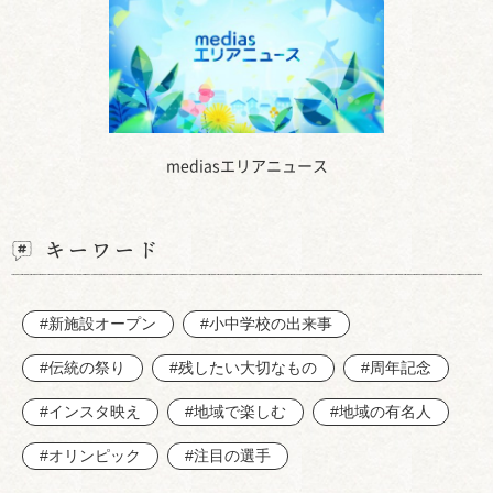
mediasエリアニュース
キーワード
#新施設オープン
#小中学校の出来事
#伝統の祭り
#残したい大切なもの
#周年記念
#インスタ映え
#地域で楽しむ
#地域の有名人
#オリンピック
#注目の選手