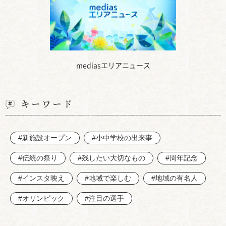
mediasエリアニュース
キーワード
#新施設オープン
#小中学校の出来事
#伝統の祭り
#残したい大切なもの
#周年記念
#インスタ映え
#地域で楽しむ
#地域の有名人
#オリンピック
#注目の選手