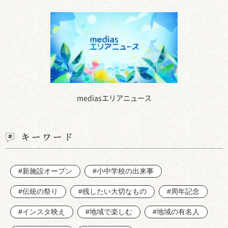
mediasエリアニュース
キーワード
#新施設オープン
#小中学校の出来事
#伝統の祭り
#残したい大切なもの
#周年記念
#インスタ映え
#地域で楽しむ
#地域の有名人