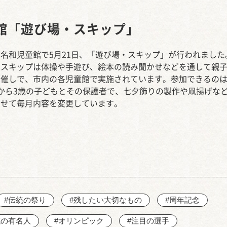
西知多産業道路 大田
館「遊び場・スキップ」
名和児童館で5月21日、「遊び場・スキップ」が行われました
・スキップは体操や手遊び、絵本の読み聞かせなどを通して親
う催しで、市内の各児童館で実施されています。参加できるのは
から3歳の子どもとその保護者で、七夕飾りの製作や凧揚げな
わせて毎月内容を変更しています。
#伝統の祭り
#残したい大切なもの
#周年記念
域の有名人
#オリンピック
#注目の選手