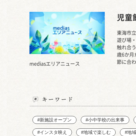
児童
東海市立
遊び場
触れ合
歳6か月
節に合
mediasエリアニュース
キーワード
#新施設オープン
#小中学校の出来事
#インスタ映え
#地域で楽しむ
#地