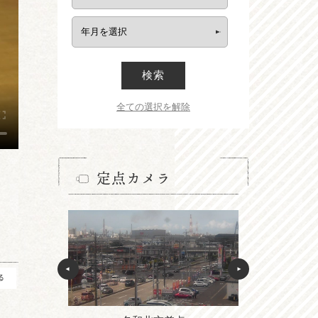
検索
全ての選択を解除
定点カメラ
る