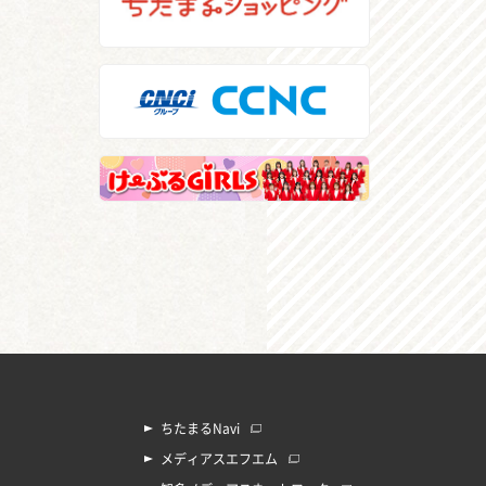
ちたまるNavi
メディアスエフエム