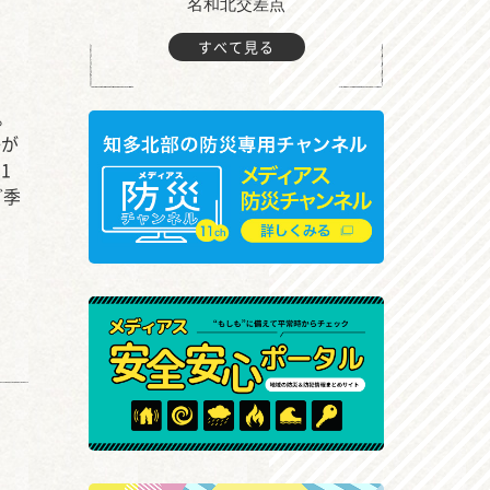
町付近
名和北交差点
すべて見る
。
子が
1
ど季