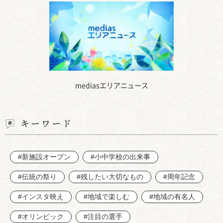
mediasエリアニュース
キーワード
#新施設オープン
#小中学校の出来事
#伝統の祭り
#残したい大切なもの
#周年記念
#インスタ映え
#地域で楽しむ
#地域の有名人
#オリンピック
#注目の選手