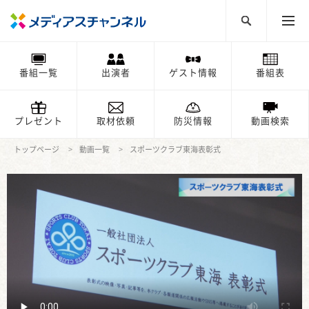
番組一覧
出演者
ゲスト情報
番組表
プレゼント
取材依頼
防災情報
動画検索
トップページ
動画一覧
スポーツクラブ東海表彰式