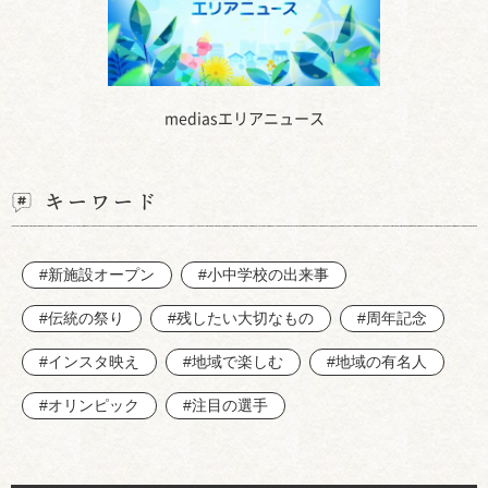
mediasエリアニュース
キーワード
#新施設オープン
#小中学校の出来事
#伝統の祭り
#残したい大切なもの
#周年記念
#インスタ映え
#地域で楽しむ
#地域の有名人
#オリンピック
#注目の選手