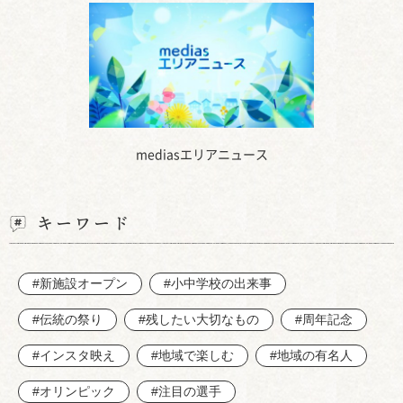
mediasエリアニュース
キーワード
#新施設オープン
#小中学校の出来事
#伝統の祭り
#残したい大切なもの
#周年記念
#インスタ映え
#地域で楽しむ
#地域の有名人
#オリンピック
#注目の選手