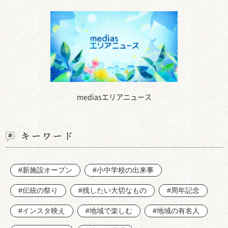
mediasエリアニュース
キーワード
#新施設オープン
#小中学校の出来事
#伝統の祭り
#残したい大切なもの
#周年記念
#インスタ映え
#地域で楽しむ
#地域の有名人