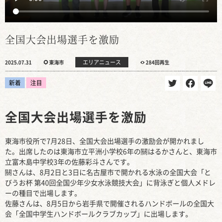
全国大会出場選手を激励
エリアニュース
2025.07.31
東海市
284回再生
新着
注目
全国大会出場選手を激励
東海市役所で7月28日、全国大会出場選手の激励会が開かれまし
た。出席したのは東海市立平洲小学校6年の關はるかさんと、東海市
立富木島中学校3年の佐藤彩斗さんです。
關さんは、8月2日と3日に名古屋市で開かれる水泳の全国大会「と
びうお杯 第40回全国少年少女水泳競技大会」に背泳ぎと個人メドレ
ーの種目で出場します。
佐藤さんは、8月5日から岩手県で開催されるハンドボールの全国大
会「全国中学生ハンドボールクラブカップ」に出場します。