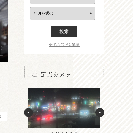
検索
全ての選択を解除
定点カメラ
る