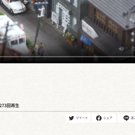
273回再生
ツイート
シェア
送