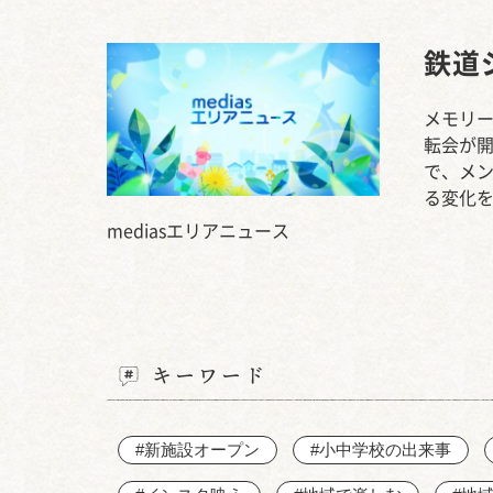
鉄道
メモリー
転会が
で、メ
る変化
mediasエリアニュース
キーワード
#新施設オープン
#小中学校の出来事