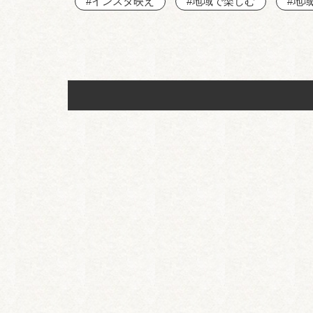
#インスタ映え
#地域で楽しむ
#地