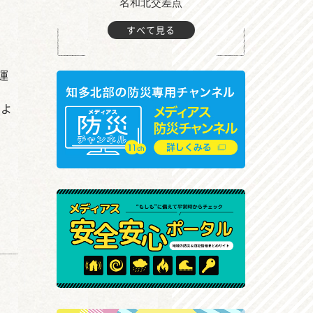
町付近
名和北交差点
すべて見る
運
の
によ