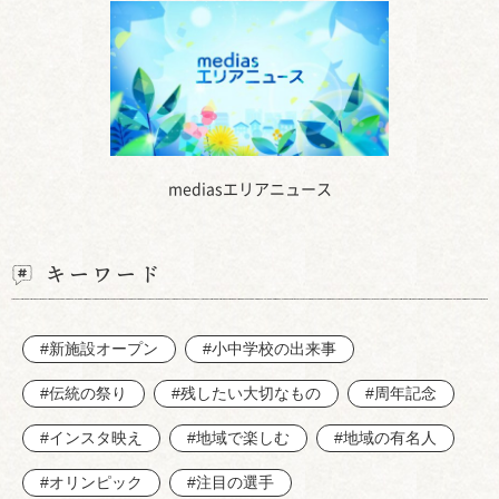
mediasエリアニュース
キーワード
#新施設オープン
#小中学校の出来事
#伝統の祭り
#残したい大切なもの
#周年記念
#インスタ映え
#地域で楽しむ
#地域の有名人
#オリンピック
#注目の選手