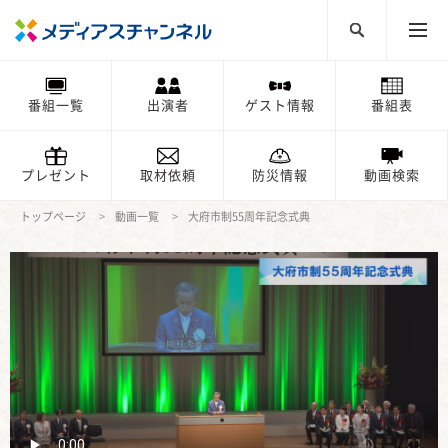
番組一覧
出演者
ゲスト情報
番組表
プレゼント
取材依頼
防災情報
動画検索
トップページ
動画一覧
大府市制55周年記念式典