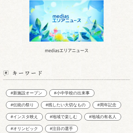
mediasエリアニュース
キーワード
#新施設オープン
#小中学校の出来事
#伝統の祭り
#残したい大切なもの
#周年記念
#インスタ映え
#地域で楽しむ
#地域の有名人
#オリンピック
#注目の選手