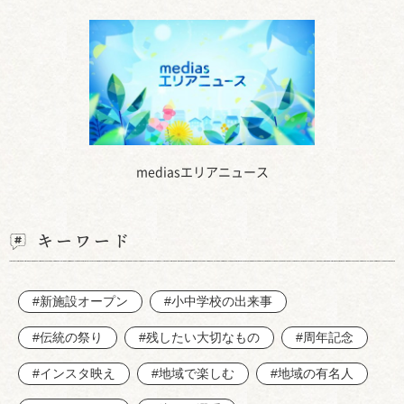
mediasエリアニュース
キーワード
#新施設オープン
#小中学校の出来事
#伝統の祭り
#残したい大切なもの
#周年記念
#インスタ映え
#地域で楽しむ
#地域の有名人