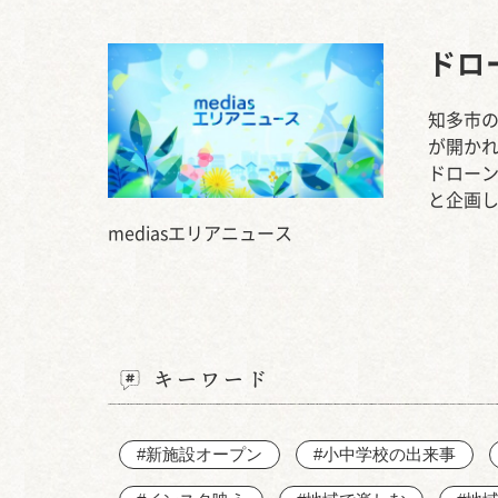
ドロ
知多市の
が開か
ドロー
と企画
mediasエリアニュース
キーワード
#新施設オープン
#小中学校の出来事