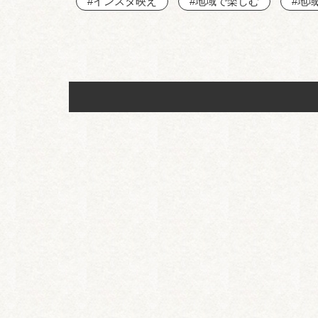
#インスタ映え
#地域で楽しむ
#地