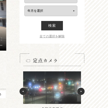
検索
全ての選択を解除
定点カメラ
る