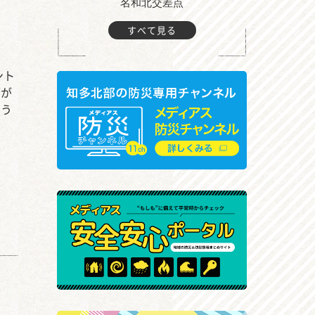
町付近
名和北交差点
すべて見る
ント
グが
おう