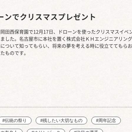
西知多産業道路 大田
ーンでクリスマスプレゼント
岡田西保育園で12月17日、ドローンを使ったクリスマスイベ
れました。名古屋市に本社を置く株式会社ＫＨエンジニアリン
ンについて知ってもらい、将来の夢を考える時に役立ててもら
したものです。
#伝統の祭り
#残したい大切なもの
#周年記念