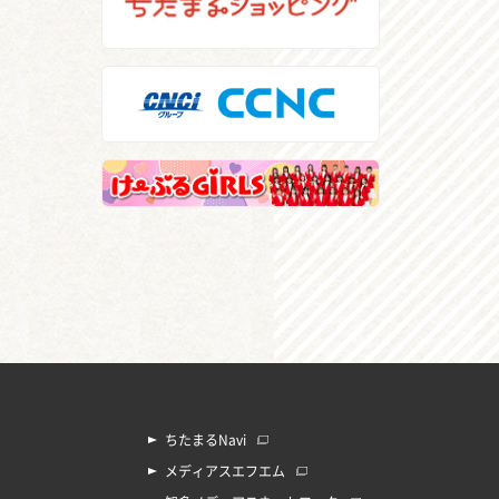
ちたまるNavi
メディアスエフエム