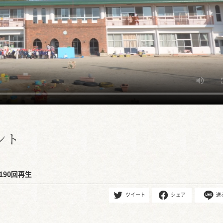
ント
190回再生
ツイート
シェア
送