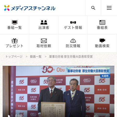
番組一覧
出演者
ゲスト情報
番組表
プレゼント
取材依頼
防災情報
動画検索
トップページ
動画一覧
薬事功労者 厚生労働大臣表彰受賞