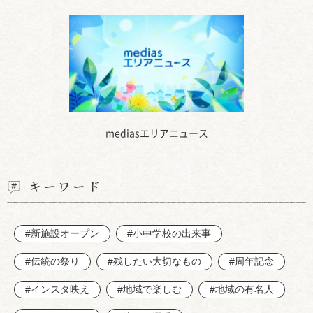
mediasエリアニュース
キーワード
#新施設オープン
#小中学校の出来事
#伝統の祭り
#残したい大切なもの
#周年記念
#インスタ映え
#地域で楽しむ
#地域の有名人