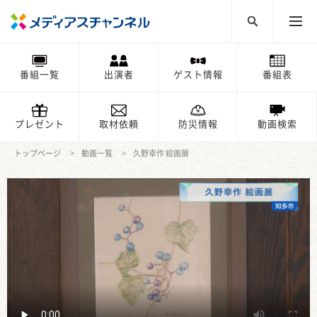
番組一覧
出演者
ゲスト情報
番組表
プレゼント
取材依頼
防災情報
動画検索
トップページ
動画一覧
久野幸作 絵画展