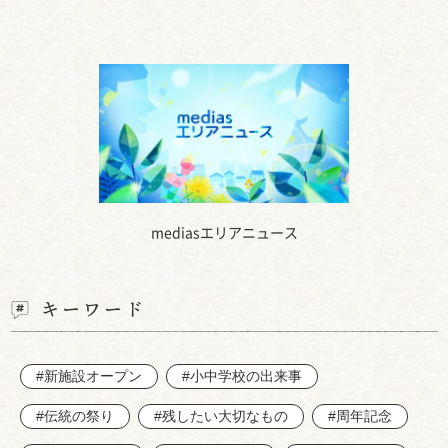
mediasエリアニュース
キーワード
#新施設オープン
#小中学校の出来事
#伝統の祭り
#残したい大切なもの
#周年記念