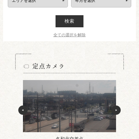
検索
全ての選択を解除
定点カメラ
名和北交差点