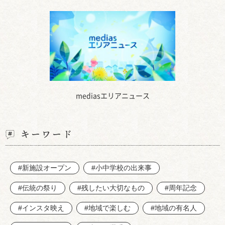
mediasエリアニュース
キーワード
#新施設オープン
#小中学校の出来事
#伝統の祭り
#残したい大切なもの
#周年記念
#インスタ映え
#地域で楽しむ
#地域の有名人