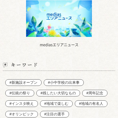
mediasエリアニュース
キーワード
#新施設オープン
#小中学校の出来事
#伝統の祭り
#残したい大切なもの
#周年記念
#インスタ映え
#地域で楽しむ
#地域の有名人
#オリンピック
#注目の選手