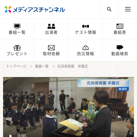
番組一覧
出演者
ゲスト情報
番組表
プレゼント
取材依頼
防災情報
動画検索
トップページ
動画一覧
石浜保育園 卒園式