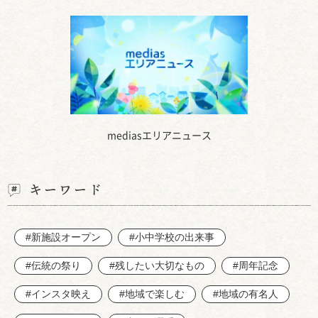
mediasエリアニュース
キーワード
#新施設オープン
#小中学校の出来事
#伝統の祭り
#残したい大切なもの
#周年記念
#インスタ映え
#地域で楽しむ
#地域の有名人