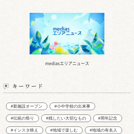
mediasエリアニュース
キーワード
#新施設オープン
#小中学校の出来事
#伝統の祭り
#残したい大切なもの
#周年記念
#インスタ映え
#地域で楽しむ
#地域の有名人