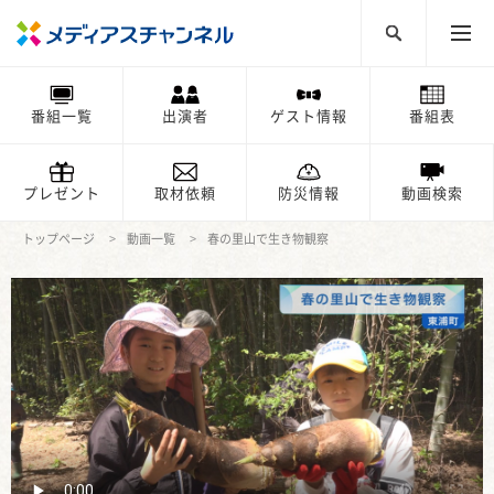
番組一覧
出演者
ゲスト情報
番組表
プレゼント
取材依頼
防災情報
動画検索
トップページ
動画一覧
春の里山で生き物観察