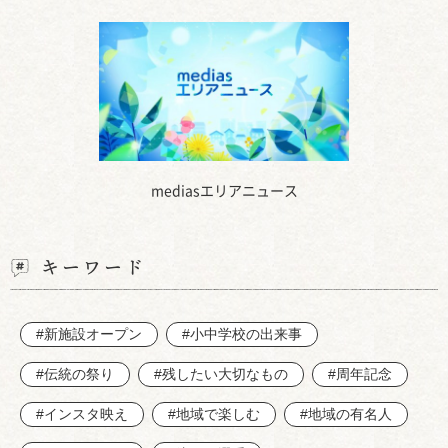
mediasエリアニュース
キーワード
#新施設オープン
#小中学校の出来事
#伝統の祭り
#残したい大切なもの
#周年記念
#インスタ映え
#地域で楽しむ
#地域の有名人