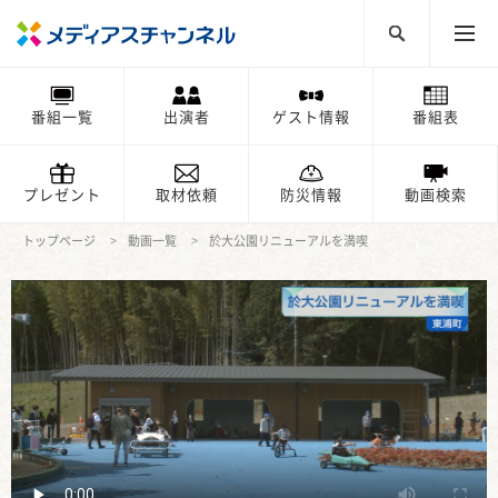
番組一覧
出演者
ゲスト情報
番組表
プレゼント
取材依頼
防災情報
動画検索
トップページ
動画一覧
於大公園リニューアルを満喫