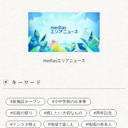
mediasエリアニュース
キーワード
#新施設オープン
#小中学校の出来事
#伝統の祭り
#残したい大切なもの
#周年記念
#インスタ映え
#地域で楽しむ
#地域の有名人