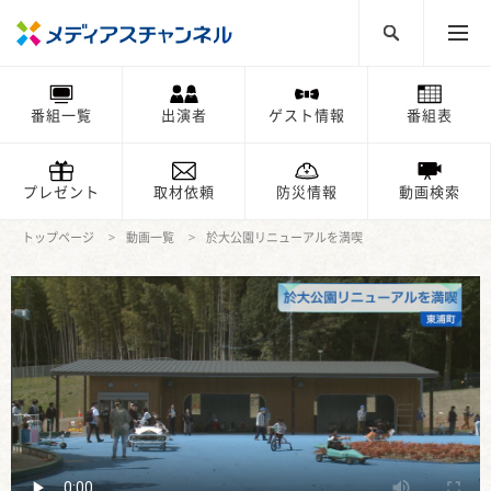
番組一覧
出演者
ゲスト情報
番組表
プレゼント
取材依頼
防災情報
動画検索
トップページ
動画一覧
於大公園リニューアルを満喫