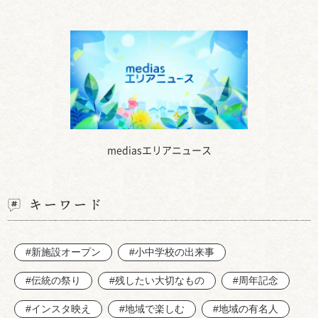
mediasエリアニュース
キーワード
#新施設オープン
#小中学校の出来事
#伝統の祭り
#残したい大切なもの
#周年記念
#インスタ映え
#地域で楽しむ
#地域の有名人