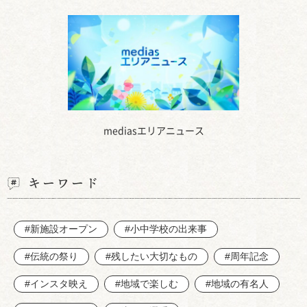
mediasエリアニュース
キーワード
#新施設オープン
#小中学校の出来事
#伝統の祭り
#残したい大切なもの
#周年記念
#インスタ映え
#地域で楽しむ
#地域の有名人