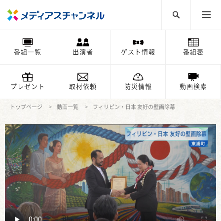
番組一覧
出演者
ゲスト情報
番組表
プレゼント
取材依頼
防災情報
動画検索
トップページ
動画一覧
フィリピン・日本 友好の壁画除幕