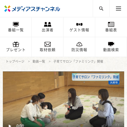
番組一覧
出演者
ゲスト情報
番組表
プレゼント
取材依頼
防災情報
動画検索
トップページ
動画一覧
子育てサロン「ファミリンク」開催