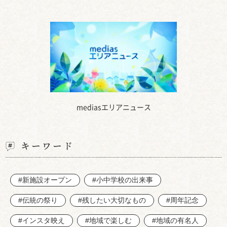
mediasエリアニュース
キーワード
#新施設オープン
#小中学校の出来事
#伝統の祭り
#残したい大切なもの
#周年記念
#インスタ映え
#地域で楽しむ
#地域の有名人