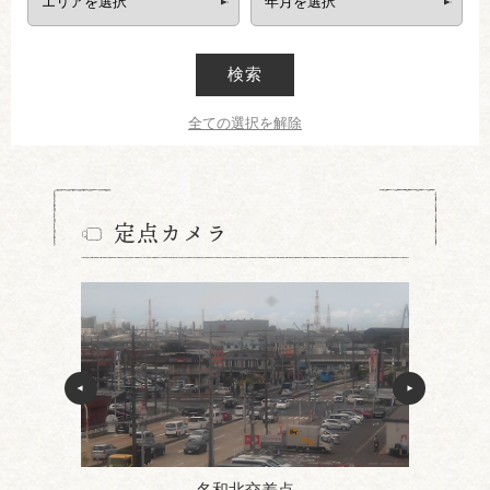
検索
全ての選択を解除
定点カメラ
名和北交差点