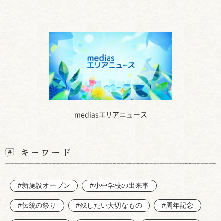
mediasエリアニュース
キーワード
#新施設オープン
#小中学校の出来事
#伝統の祭り
#残したい大切なもの
#周年記念