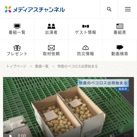
番組一覧
出演者
ゲスト情報
番組表
プレゼント
取材依頼
防災情報
動画検索
トップページ
動画一覧
特産のペコロス出荷始まる