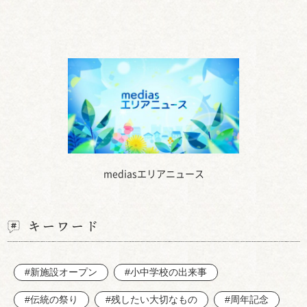
mediasエリアニュース
キーワード
#新施設オープン
#小中学校の出来事
#伝統の祭り
#残したい大切なもの
#周年記念