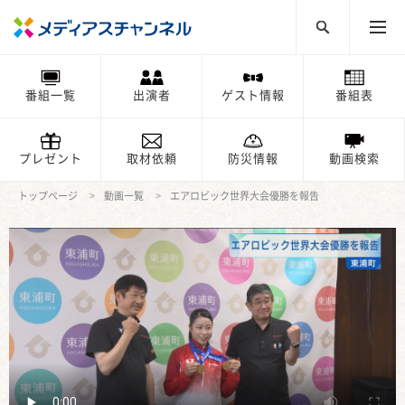
番組一覧
出演者
ゲスト情報
番組表
プレゼント
取材依頼
防災情報
動画検索
トップページ
動画一覧
エアロビック世界大会優勝を報告