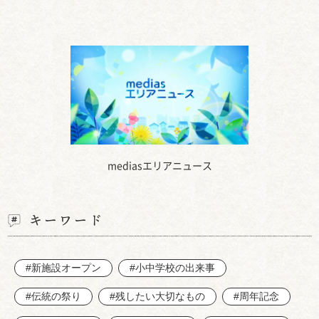
mediasエリアニュース
キーワード
#新施設オープン
#小中学校の出来事
#伝統の祭り
#残したい大切なもの
#周年記念