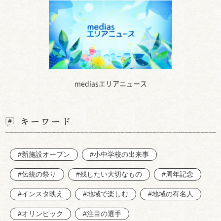
mediasエリアニュース
キーワード
#新施設オープン
#小中学校の出来事
#伝統の祭り
#残したい大切なもの
#周年記念
#インスタ映え
#地域で楽しむ
#地域の有名人
#オリンピック
#注目の選手