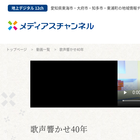
地上デジタル 12ch
愛知県東海市・大府市・知多市・東浦町の地域情報
トップページ
動画一覧
歌声響かせ40年
歌声響かせ40年