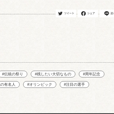
ツイート
シェア
送
#伝統の祭り
#残したい大切なもの
#周年記念
域の有名人
#オリンピック
#注目の選手