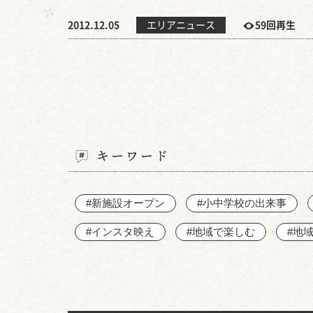
2012.12.05
エリアニュース
59回再生
キーワード
#新施設オープン
#小中学校の出来事
#インスタ映え
#地域で楽しむ
#地