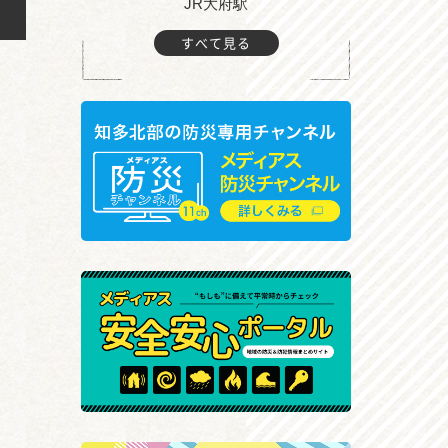
JR大府駅
大
すべて見る