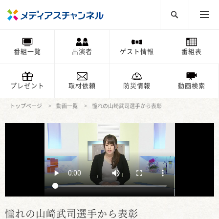
番組一覧
出演者
ゲスト情報
番組表
プレゼント
取材依頼
防災情報
動画検索
トップページ
動画一覧
憧れの山崎武司選手から表彰
憧れの山崎武司選手から表彰