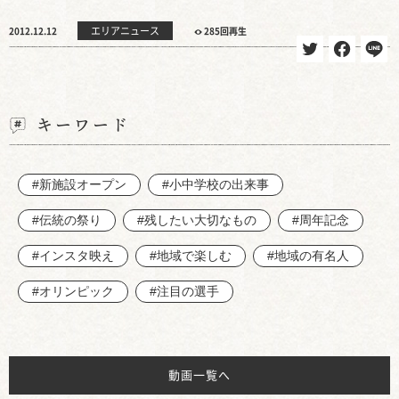
エリアニュース
2012.12.12
285回再生
キーワード
#新施設オープン
#小中学校の出来事
#伝統の祭り
#残したい大切なもの
#周年記念
#インスタ映え
#地域で楽しむ
#地域の有名人
#オリンピック
#注目の選手
動画一覧へ