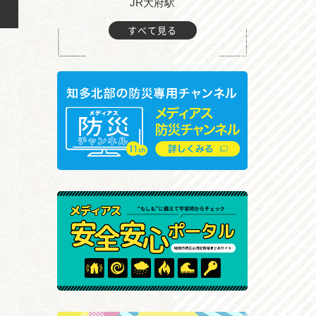
JR大府駅
大
すべて見る