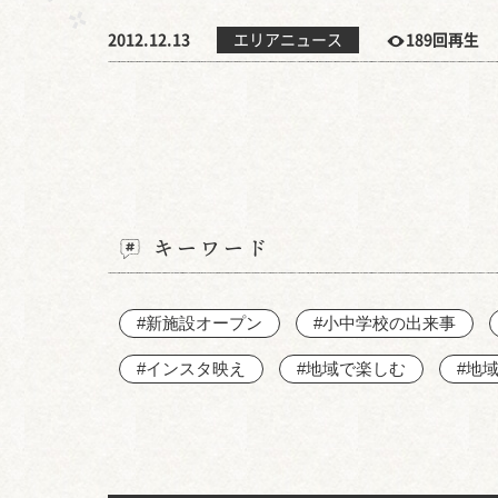
2012.12.13
エリアニュース
189回再生
キーワード
#新施設オープン
#小中学校の出来事
#インスタ映え
#地域で楽しむ
#地