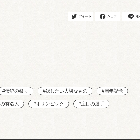
ツイート
シェア
送
#伝統の祭り
#残したい大切なもの
#周年記念
域の有名人
#オリンピック
#注目の選手