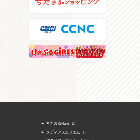
ちたまるNavi
メディアスエフエム