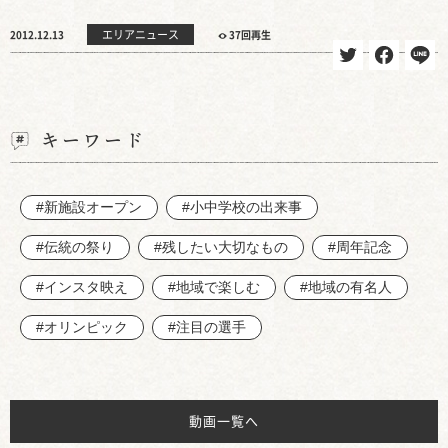
エリアニュース
2012.12.13
37回再生
キーワード
#新施設オープン
#小中学校の出来事
#伝統の祭り
#残したい大切なもの
#周年記念
#インスタ映え
#地域で楽しむ
#地域の有名人
#オリンピック
#注目の選手
動画一覧へ