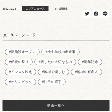
エリアニュース
2012.12.24
79回再生
キーワード
#新施設オープン
#小中学校の出来事
#伝統の祭り
#残したい大切なもの
#周年記念
#インスタ映え
#地域で楽しむ
#地域の有名人
#オリンピック
#注目の選手
動画一覧へ