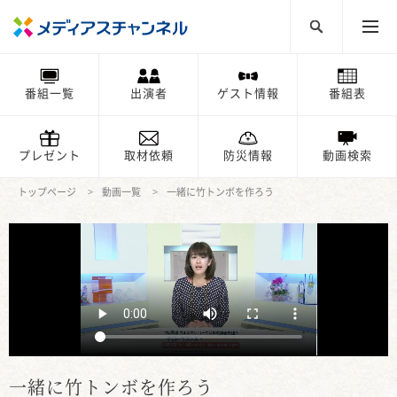
番組一覧
出演者
ゲスト情報
番組表
プレゼント
取材依頼
防災情報
動画検索
トップページ
動画一覧
一緒に竹トンボを作ろう
一緒に竹トンボを作ろう