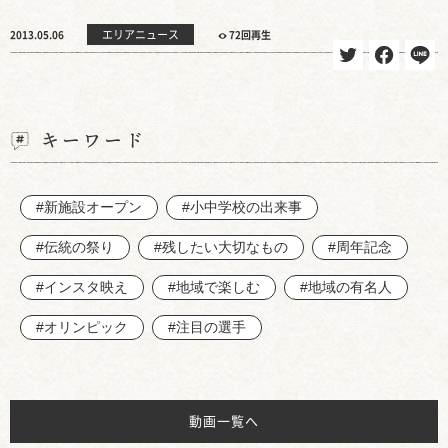
エリアニュース
2013.05.06
72回再生
キーワード
#新施設オープン
#小中学校の出来事
#伝統の祭り
#残したい大切なもの
#周年記念
#インスタ映え
#地域で楽しむ
#地域の有名人
#オリンピック
#注目の選手
動画一覧へ