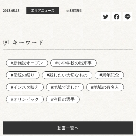
エリアニュース
2013.05.13
52回再生
キーワード
#新施設オープン
#小中学校の出来事
#伝統の祭り
#残したい大切なもの
#周年記念
#インスタ映え
#地域で楽しむ
#地域の有名人
#オリンピック
#注目の選手
動画一覧へ